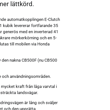
mer lättkörd.
ande automatkopplingen E-Clutch
1 kubik levererar fortfarande 35
är generös med en inverterad 41
äkrare mörkerkörning och en 5-
tas till mobilen via Honda
av den nakna CB500F (nu CB500
re och användningsområden.
ycket kraft från låga varvtal i
gsträckta landsvägar.
dringsvägen är lång och sväljer
ret och den upprätta