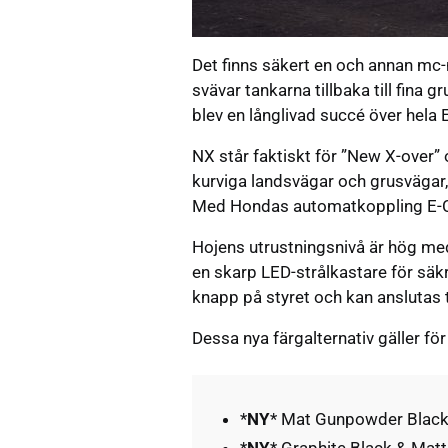
Det finns säkert en och annan mc
svävar tankarna tillbaka till fi
blev en långlivad succé över hela 
NX står faktiskt för ”New X-over”
kurviga landsvägar och grusväga
Med Hondas automatkoppling E-Cl
Hojens utrustningsnivå är hög me
en skarp LED-strålkastare för sä
knapp på styret och kan anslutas 
Dessa nya färgalternativ gäller f
*
NY
* Mat Gunpowder Black 
*
NY
* Graphite Black & Mat