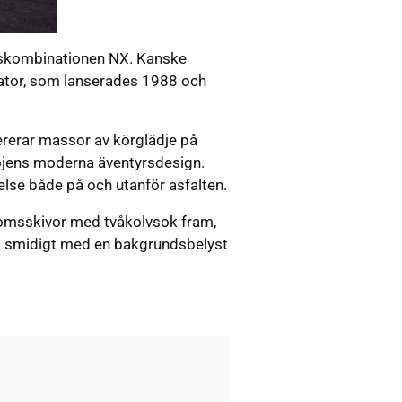
avskombinationen NX. Kanske
nator, som lanserades 1988 och
vererar massor av körglädje på
ojens moderna äventyrsdesign.
se både på och utanför asfalten.
romsskivor med tvåkolvsok fram,
s smidigt med en bakgrundsbelyst