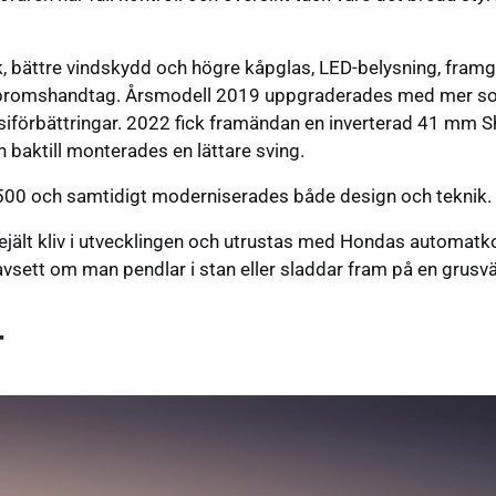
k, bättre vindskydd och högre kåpglas, LED-belysning, framg
t bromshandtag. Årsmodell 2019 uppgraderades med mer sof
siförbättringar. 2022 fick framändan en inverterad 41 mm 
 baktill monterades en lättare sving.
500 och samtidigt moderniserades både design och teknik.
rejält kliv i utvecklingen och utrustas med Hondas automat
ett om man pendlar i stan eller sladdar fram på en grusvä
T