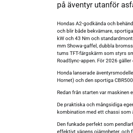
på äventyr utanför asf
Hondas A2-godkända och behändig
och blir både bekvämare, sportiga
kW och 43 Nm och standardmontera
mm Showa-gaffel, dubbla bromsski
tums TFT-färgskärm som styrs smi
RoadSync-appen. För 2026 gäller e
Honda lanserade äventyrsmodelle
Hornet) och den sportiga CBR500R 
Redan från starten var maskinen
De praktiska och mångsidiga egens
kombination med ett chassi som är
Den funkade perfekt som pendlarh
effektivt vägens ojämnheter, och f