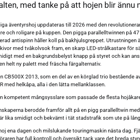
alten, med tanke på att hojen blir ännu 
a äventyrshoj uppdateras till 2026 med den revolutioner
re och roligare på kuppen. Den pigga parallelltwinnen på 47
d antispinn håller koll på bakhjulsgreppet. Utrustningen 
vor med tvåkolvsok fram, en skarp LED-strålkastare för s
digt med en bakgrundsbelyst knapp på styret och kan anslu
n helt ny palett med fräscha färgalternativ.
n CB500X 2013, som en del av en körglad trio bestående 
med helkåpa, alla i den lätta mellanklassen.
 en kompetent mångsysslare som passade de flesta hojåka
kaperna berodde framför allt på en pigg parallelltwin med m
 lika smidigt och bekvämt i tät stadstrafik som ute på lån
oj ena dagen och milslukande touringmaskin nästa dag. Fjä
öraren har full kontroll och översikt tack vare det breda sty