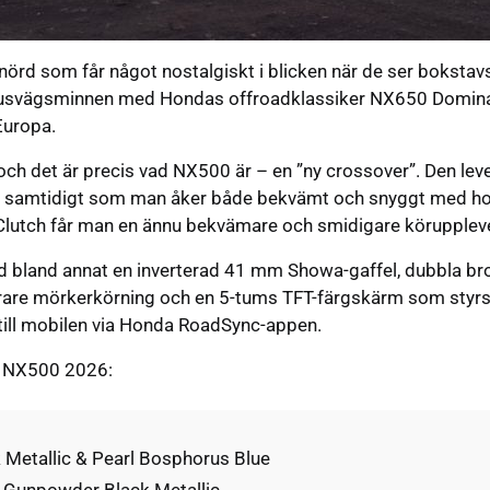
-nörd som får något nostalgiskt i blicken när de ser bokst
na grusvägsminnen med Hondas offroadklassiker NX650 Domi
Europa.
 och det är precis vad NX500 är – en ”ny crossover”. Den le
r, samtidigt som man åker både bekvämt och snyggt med h
utch får man en ännu bekvämare och smidigare körupplevel
d bland annat en inverterad 41 mm Showa-gaffel, dubbla b
krare mörkerkörning och en 5-tums TFT-färgskärm som styr
till mobilen via Honda RoadSync-appen.
ör NX500 2026:
Metallic & Pearl Bosphorus Blue
t Gunpowder Black Metallic