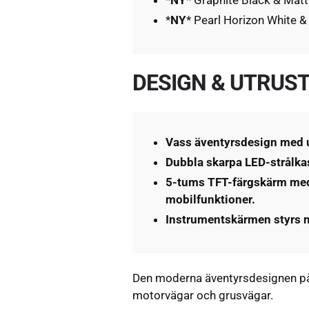
*
NY
* Pearl Horizon White &
DESIGN & UTRUS
Vass äventyrsdesign med u
Dubbla skarpa LED-strålka
5-tums TFT-färgskärm med
mobilfunktioner.
Instrumentskärmen styrs m
Den moderna äventyrsdesignen på 
motorvägar och grusvägar.