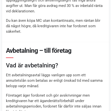
uppläggningsavgift och aviseringsavgift tas inga andra
avgifter ut. Man får göra avdrag med 30 % av inbetald ränta
vid deklarationen.
Du kan även köpa MC utan kontantinsats, men räntan blir
då något högre, då kreditgivaren inte har fordonet som
säkerhet.
Avbetalning – till företag
Vad är avbetalning?
Ett avbetalningsavtal läggs vanligen upp som ett
annuitetslån som betalas av enligt önskad tid med samma
belopp varje månad.
Företaget äger fordonet och gör avskrivningar men
kreditgivaren har ett äganderättsförbehåll under
avbetalningsperioden, fordonet får därför inte säljas innan